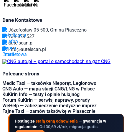
Dane Kontaktowe
Józefosław 05-500, Gmina Piaseczno
739 079 527
autelscan.pl
info@autelscan.pl
Polecane strony
Medic Taxi — taksówka Nieporęt, Legionowo
CNG Auto — mapa stacji CNG/LNG w Polsce
KuKirin Info — testy i opinie hulajnóg
Forum KuKirin — serwis, naprawy, porady
WeHelp — zabezpieczenie medyczne imprez
Fajne Taxi — zamów taksówkę w Piasecznie
Hosting ze
stałą ceną odnowienia
— gwarancja w
regulaminie.
Od 30,69 zł/rok, migracja gratis.