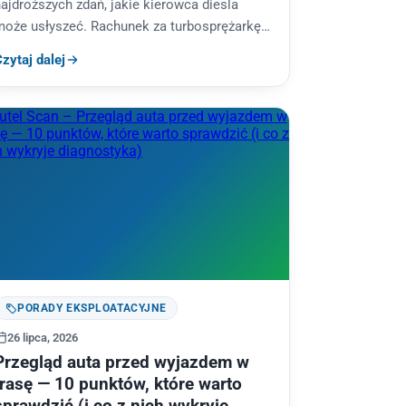
ajdroższych zdań, jakie kierowca diesla
może usłyszeć. Rachunek za turbosprężarkę z
ontażem potrafi sięgnąć kilku tysięcy
zytaj dalej
łotych.…
PORADY EKSPLOATACYJNE
26 lipca, 2026
Przegląd auta przed wyjazdem w
trasę — 10 punktów, które warto
sprawdzić (i co z nich wykryje