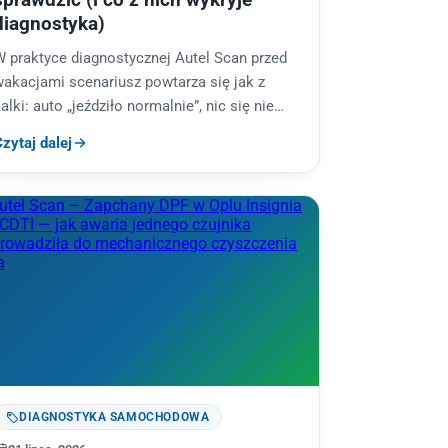
diagnostyka)
 praktyce diagnostycznej Autel Scan przed
akacjami scenariusz powtarza się jak z
alki: auto „jeździło normalnie”, nic się nie
wieciło, a w pamięci sterownika czeka
zytaj dalej
ilka…
DIAGNOSTYKA SAMOCHODOWA