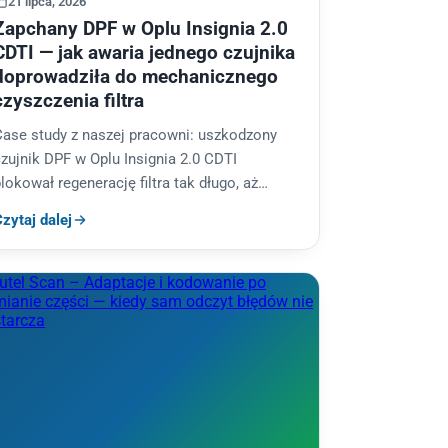
21 lipca, 2026
Zapchany DPF w Oplu Insignia 2.0
CDTI — jak awaria jednego czujnika
doprowadziła do mechanicznego
czyszczenia filtra
Case study z naszej pracowni: uszkodzony
zujnik DPF w Oplu Insignia 2.0 CDTI
lokował regenerację filtra tak długo, aż
pomogło tylko czyszczenie mechaniczne.
zytaj dalej
Zobacz, jak wczesna…