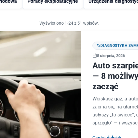
chodowa
Porady eksploatacyjne
Urządzenia diagnosty
Wyświetlono 1-24 z 51 wpisów.
DIAGNOSTYKA SA
5 sierpnia, 2026
Auto szarpi
— 8 możliwy
zacząć
Wciskasz gaz, a auto
zacina się, na ułam
usłyszy „to świece”, 
sprzęgło” — i wszysc
nie usterka,…
Czytaj dalej