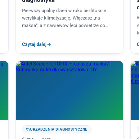
Pierwszy upalny dzień w roku bezlitośnie
weryfikuje klimatyzację. Włączasz „na
W
da
maksa”, a z nawiewów leci powietrze co
w
najwyżej letnie. Odruch większości
k
kierowców jest jeden: „trzeba nabić…
ś
Czytaj dalej
C
k
URZĄDZENIA DIAGNOSTYCZNE