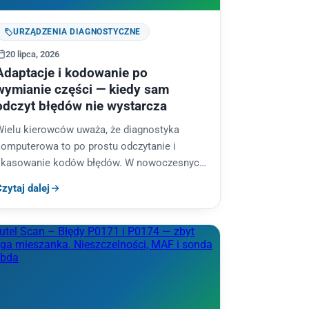
URZĄDZENIA DIAGNOSTYCZNE
20 lipca, 2026
Adaptacje i kodowanie po
wymianie części — kiedy sam
odczyt błędów nie wystarcza
Wielu kierowców uważa, że diagnostyka
komputerowa to po prostu odczytanie i
skasowanie kodów błędów. W nowoczesnych
autach to jednak ułamek możliwości. Coraz
zytaj dalej
częściej po samej wymianie…