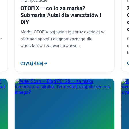
21 lipca, 2026
OTOFIX — co to za marka?
Submarka Autel dla warsztatów i
DIY
Marka OTOFIX pojawia się coraz częściej w
er
ofertach sprzętu diagnostycznego dla
warsztatów i zaawansowanych
c
majsterkowiczów — i budzi jedno pytanie: kto
b
za nią stoi i czy…
Czytaj dalej
C