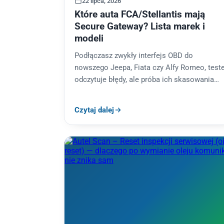
22 lipca, 2026
Które auta FCA/Stellantis mają
Secure Gateway? Lista marek i
modeli
Podłączasz zwykły interfejs OBD do
nowszego Jeepa, Fiata czy Alfy Romeo, test
odczytuje błędy, ale próba ich skasowania
kończy się komunikatem odmowy dostępu.
To nie awaria…
Czytaj dalej