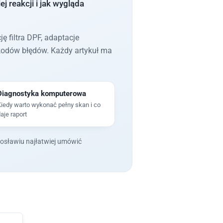
j reakcji i jak wygląda
ę filtra DPF, adaptacje
kodów błędów. Każdy artykuł ma
Diagnostyka komputerowa
iedy warto wykonać pełny skan i co
aje raport
fosławiu najłatwiej umówić