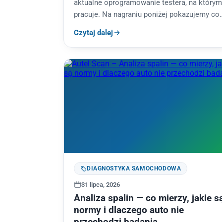
aktualne oprogramowanie testera, na którym
pracuje. Na nagraniu poniżej pokazujemy coś
czego klient diagnostyki zwykle nie widzi:
Czytaj dalej
nasz Autel MaxiCOM…
DIAGNOSTYKA SAMOCHODOWA
31 lipca, 2026
Analiza spalin — co mierzy, jakie s
normy i dlaczego auto nie
przechodzi badania