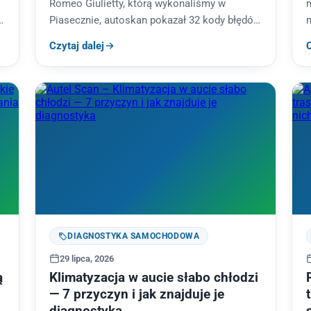
Romeo Giulietty, którą wykonaliśmy w
n
,
Piasecznie, autoskan pokazał 32 kody błędów
w dziesięciu sterownikach. Po skasowaniu
m
Czytaj dalej
C
pamięci wróciło pięć, a po kilku…
z
DIAGNOSTYKA SAMOCHODOWA
29 lipca, 2026
ą
Klimatyzacja w aucie słabo chłodzi
— 7 przyczyn i jak znajduje je
diagnostyka