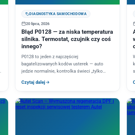
DIAGNOSTYKA SAMOCHODOWA
20 lipca, 2026
Błąd P0128 — za niska temperatura
silnika. Termostat, czujnik czy coś
innego?
P0128 to jeden z najczęściej
bagatelizowanych kodów usterek — auto
jedzie normalnie, kontrolka świeci „tylko
czasem”, a zimą wnętrze nagrzewa się wolniej
Czytaj dalej
C
niż kiedyś. Tymczasem silnik…