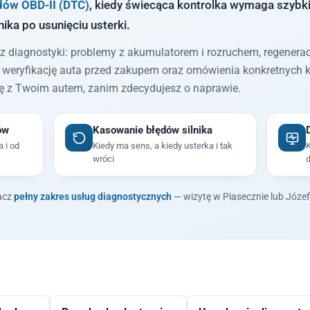
dów OBD-II (DTC)
, kiedy świecąca kontrolka wymaga szybkie
ika po usunięciu usterki.
z diagnostyki: problemy z akumulatorem i rozruchem, regeneracj
, weryfikację auta przed zakupem oraz omówienia konkretnych 
ię z Twoim autem, zanim zdecydujesz o naprawie.
ów
Kasowanie błędów silnika
 i od
Kiedy ma sens, a kiedy usterka i tak
K
wróci
d
acz
pełny zakres usług diagnostycznych
— wizytę w Piasecznie lub Józe