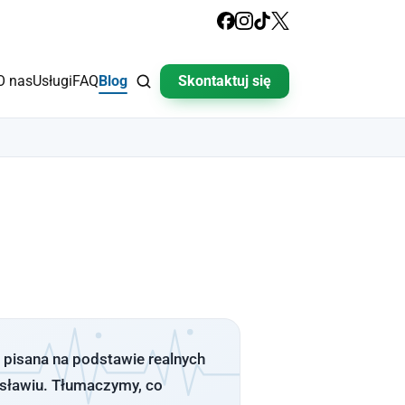
O nas
Usługi
FAQ
Blog
Skontaktuj się
pisana na podstawie realnych
osławiu. Tłumaczymy, co