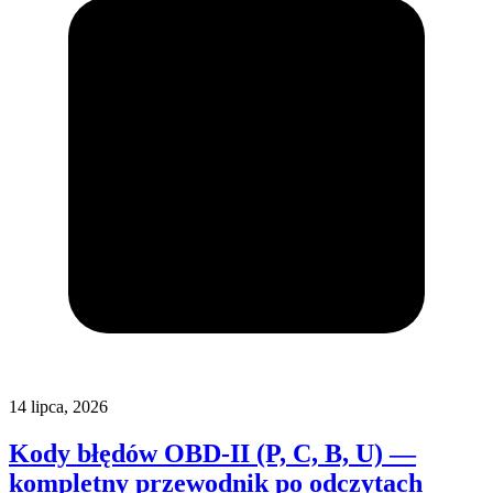
14 lipca, 2026
Kody błędów OBD-II (P, C, B, U) —
kompletny przewodnik po odczytach