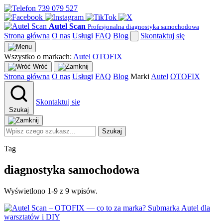
739 079 527
Autel Scan
Profesjonalna diagnostyka samochodowa
Strona główna
O nas
Usługi
FAQ
Blog
Skontaktuj się
Wszystko o markach:
Autel
OTOFIX
Wróć
Strona główna
O nas
Usługi
FAQ
Blog
Marki
Autel
OTOFIX
Skontaktuj się
Szukaj
Szukaj
Tag
diagnostyka samochodowa
Wyświetlono 1-9 z 9 wpisów.