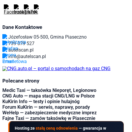
Dane Kontaktowe
Józefosław 05-500, Gmina Piaseczno
739 079 527
autelscan.pl
info@autelscan.pl
Polecane strony
Medic Taxi — taksówka Nieporęt, Legionowo
CNG Auto — mapa stacji CNG/LNG w Polsce
KuKirin Info — testy i opinie hulajnóg
Forum KuKirin — serwis, naprawy, porady
WeHelp — zabezpieczenie medyczne imprez
Fajne Taxi — zamów taksówkę w Piasecznie
Hosting ze
stałą ceną odnowienia
— gwarancja w