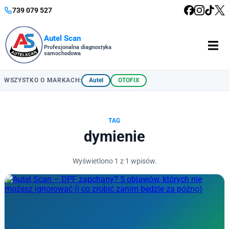
739 079 527
Autel Scan
Profesjonalna diagnostyka
samochodowa
Autel
OTOFIX
WSZYSTKO O MARKACH:
TAG
dymienie
Wyświetlono 1 z 1 wpisów.