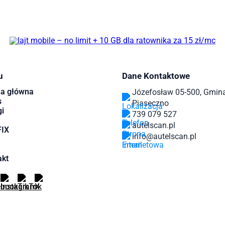
u
Dane Kontaktowe
na główna
Józefosław 05-500, Gmin
s
Piaseczno
i
739 079 527
autelscan.pl
IX
info@autelscan.pl
akt