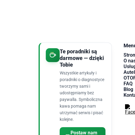
Men
Te poradniki są
Stro
darmowe — dzięki
O na
Tobie
Usług
Autel
Wszystkie artykuły i
OTOF
poradniki o diagnostyce
FAQ
tworzymy sami i
Blog
udostępniamy bez
Kont
paywalla. Symboliczna
kawa pomaga nam
utrzymać serwis i pisać
kolejne.
Postaw nam