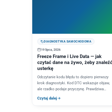
DIAGNOSTYKA SAMOCHODOWA
19 lipca, 2026
Freeze Frame i Live Data — jak
czytać dane na żywo, żeby znaleź
usterkę
Odczytanie kodu błędu to dopiero pierwszy
krok diagnostyki. Kod DTC wskazuje objaw,
ale rzadko podaje przyczynę. Prawdziwa
robota zaczyna się tam, gdzie warsztaty
Czytaj dalej
amatorskie kończą —…