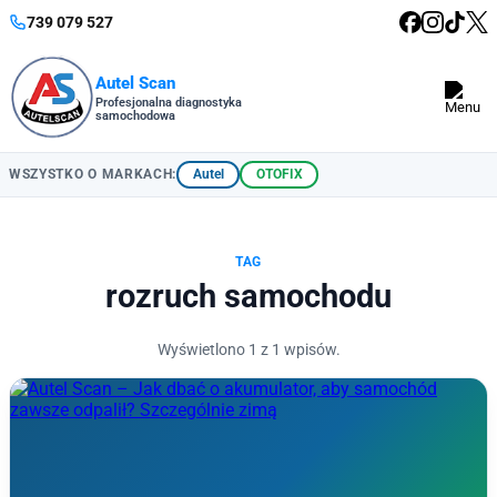
739 079 527
Autel Scan
Profesjonalna diagnostyka
samochodowa
Autel
OTOFIX
WSZYSTKO O MARKACH:
TAG
rozruch samochodu
Wyświetlono 1 z 1 wpisów.