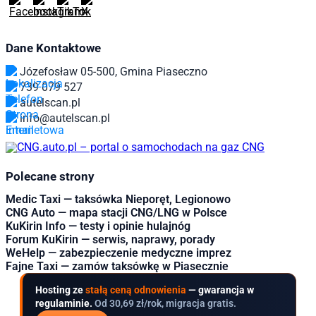
Dane Kontaktowe
Józefosław 05-500, Gmina Piaseczno
739 079 527
autelscan.pl
info@autelscan.pl
Polecane strony
Medic Taxi — taksówka Nieporęt, Legionowo
CNG Auto — mapa stacji CNG/LNG w Polsce
KuKirin Info — testy i opinie hulajnóg
Forum KuKirin — serwis, naprawy, porady
WeHelp — zabezpieczenie medyczne imprez
Fajne Taxi — zamów taksówkę w Piasecznie
Hosting ze
stałą ceną odnowienia
— gwarancja w
regulaminie.
Od 30,69 zł/rok, migracja gratis.