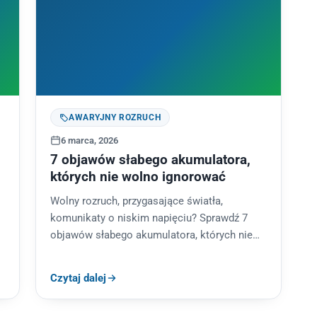
AWARYJNY ROZRUCH
6 marca, 2026
7 objawów słabego akumulatora,
których nie wolno ignorować
Wolny rozruch, przygasające światła,
komunikaty o niskim napięciu? Sprawdź 7
objawów słabego akumulatora, których nie
wolno ignorować i dowiedz się, kiedy
wykonać diagnostykę.
Czytaj dalej