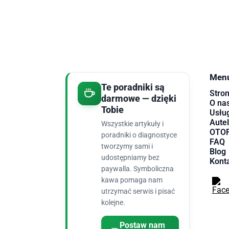
Men
Te poradniki są
Stro
darmowe — dzięki
O na
Tobie
Usług
Autel
Wszystkie artykuły i
OTOF
poradniki o diagnostyce
FAQ
tworzymy sami i
Blog
udostępniamy bez
Kont
paywalla. Symboliczna
kawa pomaga nam
utrzymać serwis i pisać
kolejne.
Postaw nam