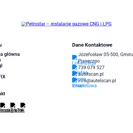
u
Dane Kontaktowe
na główna
Józefosław 05-500, Gmin
s
Piaseczno
i
739 079 527
autelscan.pl
IX
info@autelscan.pl
akt