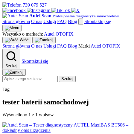
739 079 527
Autel Scan
Profesjonalna diagnostyka samochodowa
Strona główna
O nas
Usługi
FAQ
Blog
Skontaktuj się
Wszystko o markach:
Autel
OTOFIX
Wróć
Strona główna
O nas
Usługi
FAQ
Blog
Marki
Autel
OTOFIX
Skontaktuj się
Szukaj
Szukaj
Tag
tester baterii samochodowej
Wyświetlono 1 z 1 wpisów.