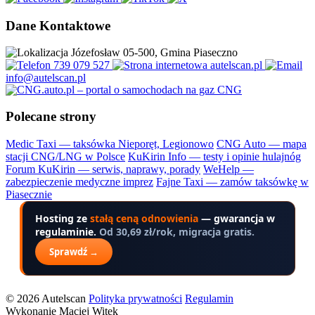
Dane Kontaktowe
Józefosław 05-500, Gmina Piaseczno
739 079 527
autelscan.pl
info@autelscan.pl
Polecane strony
Medic Taxi — taksówka Nieporęt, Legionowo
CNG Auto — mapa
stacji CNG/LNG w Polsce
KuKirin Info — testy i opinie hulajnóg
Forum KuKirin — serwis, naprawy, porady
WeHelp —
zabezpieczenie medyczne imprez
Fajne Taxi — zamów taksówkę w
Piasecznie
Hosting ze
stałą ceną odnowienia
— gwarancja w
regulaminie.
Od 30,69 zł/rok, migracja gratis.
Sprawdź →
© 2026 Autelscan
Polityka prywatności
Regulamin
Wykonanie Maciej Witek