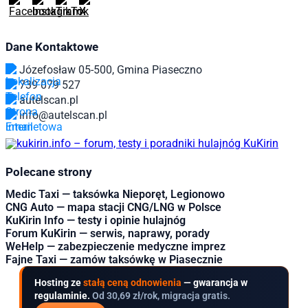
Dane Kontaktowe
Józefosław 05-500, Gmina Piaseczno
739 079 527
autelscan.pl
info@autelscan.pl
Polecane strony
Medic Taxi — taksówka Nieporęt, Legionowo
CNG Auto — mapa stacji CNG/LNG w Polsce
KuKirin Info — testy i opinie hulajnóg
Forum KuKirin — serwis, naprawy, porady
WeHelp — zabezpieczenie medyczne imprez
Fajne Taxi — zamów taksówkę w Piasecznie
Hosting ze
stałą ceną odnowienia
— gwarancja w
regulaminie.
Od 30,69 zł/rok, migracja gratis.